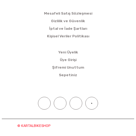
ALIŞVERİŞ
Mesafeli Satış Sözleşmesi
Gizlilik ve Güvenlik
İptal ve İade Şartları
Kişisel Veriler Politikası
ÜYELİK
Yeni Üyelik
Üye Girişi
Şifremi Unuttum
Sepetiniz
SOSYAL MEDYA
© KARTALBIKESHOP
Tüm hakları saklıdır. Kredi kartı bilgileriniz
“256bit SSL sertifikası ile korunmaktadır.