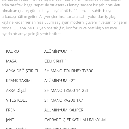
arka taraftaki
bagaj sepeti
ile birleşerek Elena’yı sadece bir şehir bisikleti
olmaktan çıkarır; günlük hayatın yükünü hafifleten, stil sahibi bir yol
arkadaşı hâline getirir. Alışverişten kısa turlara, sahil yolundan iş çıkışı
keyfine kadar her anınıza uyum sağlayan modern, güvenilir ve zarif bir şehir
modeli…
Elena 7-V CB: Şehirde şıklığın, konforun ve pratikliğin en ince
ayarla bir araya geldiği şehir bisikleti.
KADRO
ALÜMİNYUM 1"
MAŞA
ÇELİK RİJİT 1"
ARKA DEĞİŞTİRİCİ
SHIMANO TOURNEY TY300
KRANK TAKIMI
ALÜMİNYUM 42T
ARKA DİŞLİ
SHIMANO TZ500 14-28T
VİTES KOLU
SHIMANO RV200 1X7
FREN
ALÜMİNYUM KALİPER
JANT
CARRARO ÇİFT KATLI ALÜMİNYUM