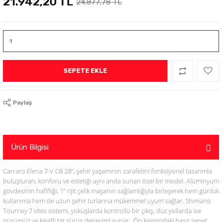
21.942,20 TL
24.877,78 TL
SEPETE EKLE
Paylaş
Ürün Bilgisi
Carraro Elena 7-V CB 28”
, şehir yaşamının zarafetini fonksiyonel tasarımla
buluşturan, konforu ve estetiği aynı anda sunan özel bir model. Alüminyum
gövdesinin hafifliği, 1” rijit çelik maşanın sağlamlığıyla birleşerek hem günlük
kullanıma hem de uzun şehir turlarına mükemmel uyum sağlar. Shimano
Tourney 7 vites sistemi, yokuşlarda kontrollü bir çıkış, düz yollarda ise
pürüzsüz ve keyifli bir sürüş deneyimi sunar.
Ön kısmındaki
hasır sepet
,