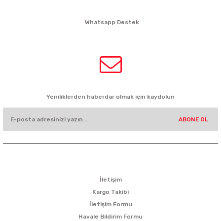
siparis@kartalbikeshop.com
Whatsapp Destek
0532 449 56 35
HABER BÜLTENİ
Yeniliklerden haberdar olmak için kaydolun
ABONE OL
KURUMSAL
İletişim
Kargo Takibi
İletişim Formu
Havale Bildirim Formu