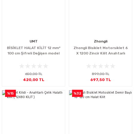
UMT
Zhongli
BİSİKLET HALAT KİLİT 12 mm*
Zhongli Bisiklet Motorsiklet 6
100 cm Şifreli Değişen model
X 1200 Zincir Kilit Anahtarlı
650,00 TL
899,00 TL
420,00 TL
697,50 TL
%15
%32