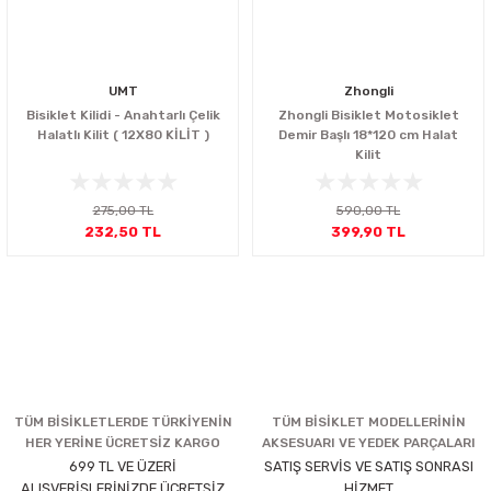
UMT
Zhongli
Bisiklet Kilidi - Anahtarlı Çelik
Zhongli Bisiklet Motosiklet
Halatlı Kilit ( 12X80 KİLİT )
Demir Başlı 18*120 cm Halat
Kilit
275,00 TL
590,00 TL
232,50 TL
399,90 TL
TÜM BİSİKLETLERDE TÜRKİYENİN
TÜM BİSİKLET MODELLERİNİN
HER YERİNE ÜCRETSİZ KARGO
AKSESUARI VE YEDEK PARÇALARI
699 TL VE ÜZERİ
SATIŞ SERVİS VE SATIŞ SONRASI
ALIŞVERİŞLERİNİZDE ÜCRETSİZ
HİZMET