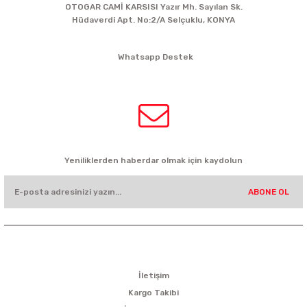
OTOGAR CAMİ KARSISI Yazır Mh. Sayılan Sk.
Hüdaverdi Apt. No:2/A Selçuklu, KONYA
siparis@kartalbikeshop.com
Whatsapp Destek
0532 449 56 35
HABER BÜLTENİ
Yeniliklerden haberdar olmak için kaydolun
ABONE OL
KURUMSAL
İletişim
Kargo Takibi