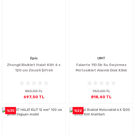
Epic
UMT
Zhongli Bisiklet Halat Kilit 6 x
Falante 110 Db Su Geçirmez
120 cm Zincirli Şifreli
Motosiklet Alarmlı Disk Kilidi
850,00 TL
950,00 TL
697,50 TL
818,40 TL
%35
%22