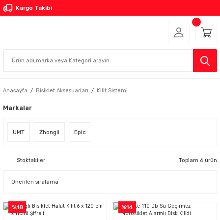
Kargo Takibi
Anasayfa
Bisiklet Aksesuarları
Kilit Sistemi
Markalar
UMT
Zhongli
Epic
Stoktakiler
Toplam 6 ürün
%18
%14