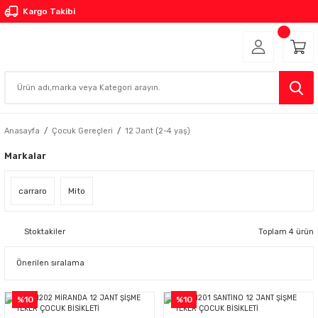
Kargo Takibi
Anasayfa
Çocuk Gereçleri
12 Jant (2-4 yaş)
Markalar
carraro
Mito
Stoktakiler
Toplam 4 ürün
%10
%10