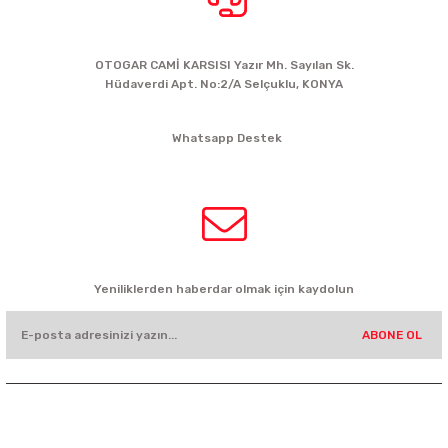
BİZE ULAŞIN
OTOGAR CAMİ KARSISI Yazır Mh. Sayılan Sk.
Hüdaverdi Apt. No:2/A Selçuklu, KONYA
siparis@kartalbikeshop.com
Whatsapp Destek
0532 449 56 35
HABER BÜLTENİ
Yeniliklerden haberdar olmak için kaydolun
ABONE OL
KURUMSAL