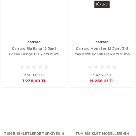
TÜKENDİ
carraro
carraro
Carraro Big Bang 12 Jant
Carraro Monster 12 Jant 3-5
Çocuk Denge Bisikleti 2025
Yaş Hafif Çocuk Bisikleti 2026
8.500,00 TL
13.433,33 TL
7.938,00 TL
11.258,21 TL
TÜM BİSİKLETLERDE TÜRKİYENİN
TÜM BİSİKLET MODELLERİNİN