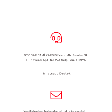
BİZE ULAŞIN
OTOGAR CAMİ KARSISI Yazır Mh. Sayılan Sk.
Hüdaverdi Apt. No:2/A Selçuklu, KONYA
siparis@kartalbikeshop.com
Whatsapp Destek
0532 449 56 35
HABER BÜLTENİ
Yeniliklerden haberdar olmak için kaydolun