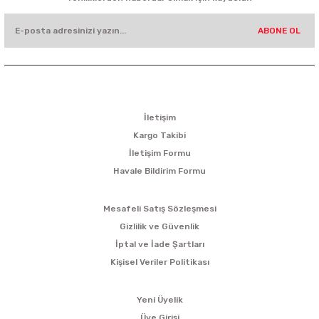
ABONE OL
KURUMSAL
İletişim
Kargo Takibi
İletişim Formu
Havale Bildirim Formu
ALIŞVERİŞ
Mesafeli Satış Sözleşmesi
Gizlilik ve Güvenlik
İptal ve İade Şartları
Kişisel Veriler Politikası
ÜYELİK
Yeni Üyelik
Üye Girişi