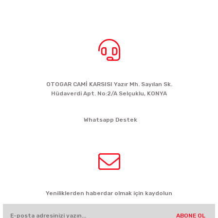
BİZE ULAŞIN
OTOGAR CAMİ KARSISI Yazır Mh. Sayılan Sk.
Hüdaverdi Apt. No:2/A Selçuklu, KONYA
siparis@kartalbikeshop.com
Whatsapp Destek
0532 449 56 35
HABER BÜLTENİ
Yeniliklerden haberdar olmak için kaydolun
ABONE OL