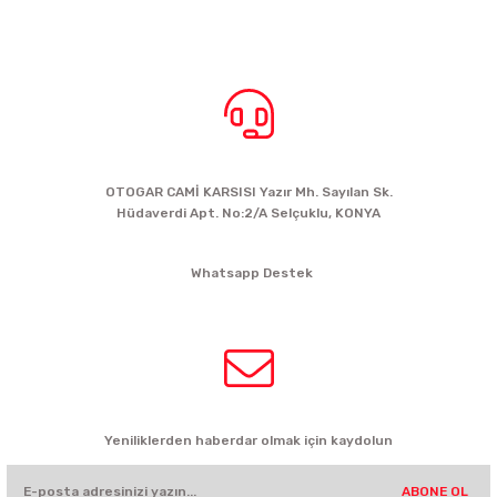
BİZE ULAŞIN
OTOGAR CAMİ KARSISI Yazır Mh. Sayılan Sk.
Hüdaverdi Apt. No:2/A Selçuklu, KONYA
siparis@kartalbikeshop.com
Whatsapp Destek
0532 449 56 35
HABER BÜLTENİ
Yeniliklerden haberdar olmak için kaydolun
ABONE OL