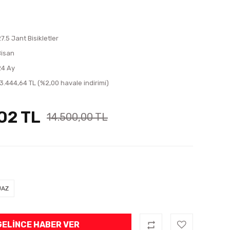
7.5 Jant Bisikletler
Bisan
24 Ay
13.444,64 TL (%2,00 havale indirimi)
,02 TL
14.500,00 TL
UAZ
GELINCE HABER VER