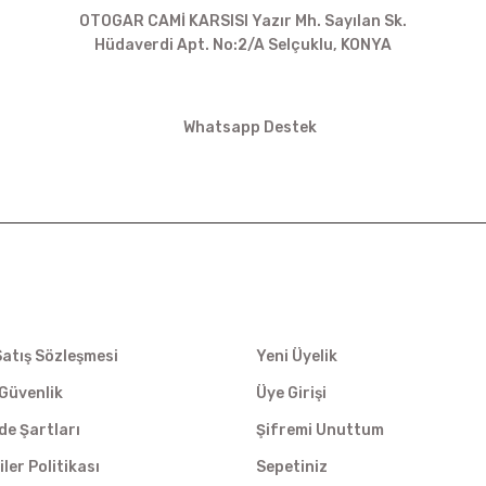
OTOGAR CAMİ KARSISI Yazır Mh. Sayılan Sk.
Hüdaverdi Apt. No:2/A Selçuklu, KONYA
siparis@kartalbikeshop.com
Whatsapp Destek
0532 449 56 35
İŞ
ÜYELİK
Satış Sözleşmesi
Yeni Üyelik
e Güvenlik
Üye Girişi
ade Şartları
Şifremi Unuttum
iler Politikası
Sepetiniz