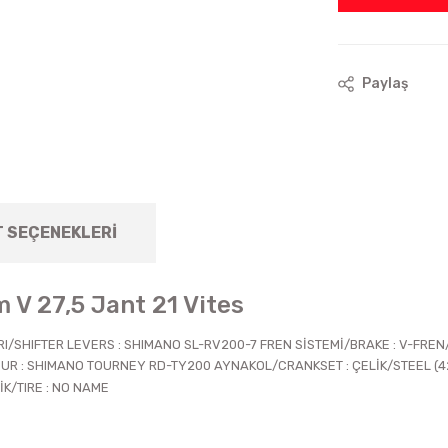
Paylaş
T SEÇENEKLERI
m V 27,5 Jant 21 Vites
I/SHIFTER LEVERS : SHIMANO SL-RV200-7 FREN SİSTEMİ/BRAKE : V-FREN
R : SHIMANO TOURNEY RD-TY200 AYNAKOL/CRANKSET : ÇELİK/STEEL (42-
İK/TIRE : NO NAME