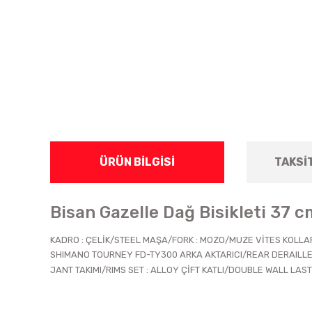
ÜRÜN BILGISI
TAKSI
Bisan Gazelle Dağ Bisikleti 37 c
KADRO : ÇELİK/STEEL MAŞA/FORK : MOZO/MUZE VİTES KOLLAR
SHIMANO TOURNEY FD-TY300 ARKA AKTARICI/REAR DERAILLEU
JANT TAKIMI/RIMS SET : ALLOY ÇİFT KATLI/DOUBLE WALL LAST