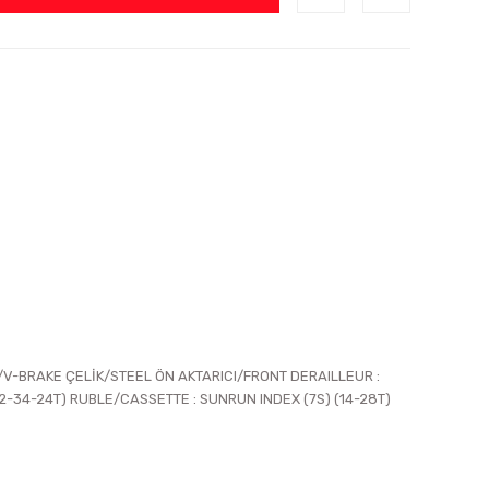
/V-BRAKE ÇELİK/STEEL ÖN AKTARICI/FRONT DERAILLEUR :
34-24T) RUBLE/CASSETTE : SUNRUN INDEX (7S) (14-28T)