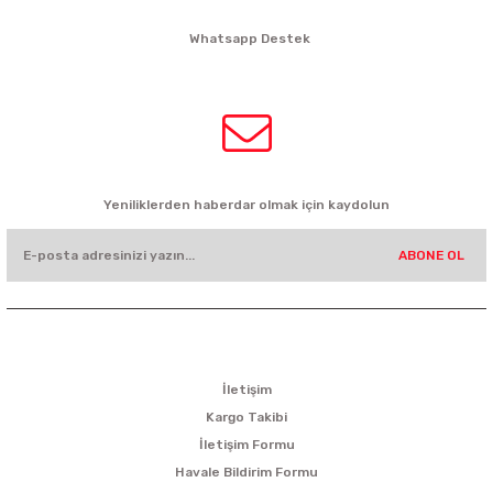
siparis@kartalbikeshop.com
Whatsapp Destek
0532 449 56 35
HABER BÜLTENİ
Yeniliklerden haberdar olmak için kaydolun
ABONE OL
KURUMSAL
İletişim
Kargo Takibi
İletişim Formu
Havale Bildirim Formu