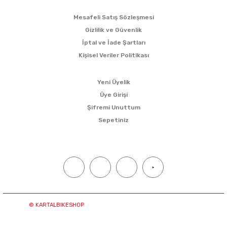
ALIŞVERİŞ
Mesafeli Satış Sözleşmesi
Gizlilik ve Güvenlik
İptal ve İade Şartları
Kişisel Veriler Politikası
ÜYELİK
Yeni Üyelik
Üye Girişi
Şifremi Unuttum
Sepetiniz
SOSYAL MEDYA
© KARTALBIKESHOP
Tüm hakları saklıdır. Kredi kartı bilgileriniz
“256bit SSL sertifikası ile korunmaktadır.