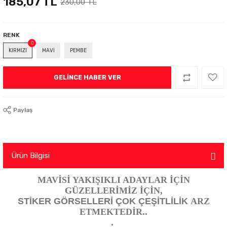
185,07 TL
230,00 TL
RENK
KIRMIZI
MAVİ
PEMBE
GELINCE HABER VER
Paylaş
Ürün Bilgisi
MAVİSİ YAKIŞIKLI ADAYLAR İÇİN
GÜZELLERİMİZ İÇİN,
STİKER GÖRSELLERİ ÇOK ÇEŞİTLİLİK
ARZ
ETMEKTEDİR
..
.