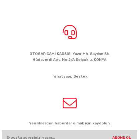
BİZE ULAŞIN
OTOGAR CAMİ KARSISI Yazır Mh. Sayılan Sk.
Hüdaverdi Apt. No:2/A Selçuklu, KONYA
siparis@kartalbikeshop.com
Whatsapp Destek
0532 449 56 35
HABER BÜLTENİ
Yeniliklerden haberdar olmak için kaydolun
ABONE OL