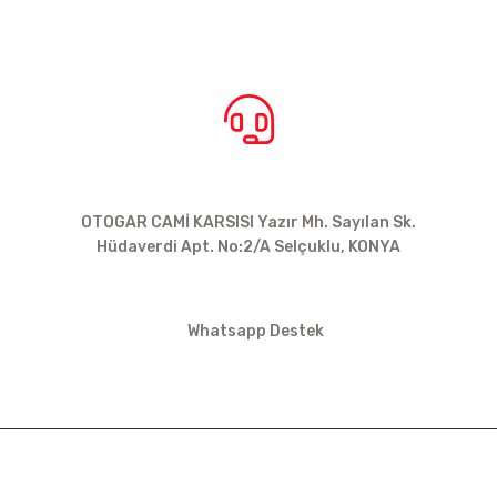
BİZE ULAŞIN
OTOGAR CAMİ KARSISI Yazır Mh. Sayılan Sk.
Hüdaverdi Apt. No:2/A Selçuklu, KONYA
siparis@kartalbikeshop.com
Whatsapp Destek
0532 449 56 35