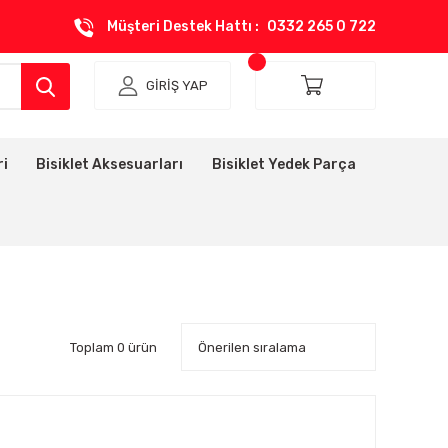
Müşteri Destek Hattı :
0332 265 0 722
GİRİŞ YAP
ri
Bisiklet Aksesuarları
Bisiklet Yedek Parça
Toplam 0 ürün