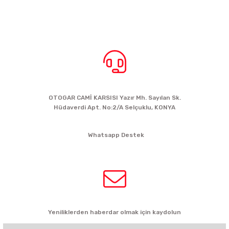
BİZE ULAŞIN
OTOGAR CAMİ KARSISI Yazır Mh. Sayılan Sk.
Hüdaverdi Apt. No:2/A Selçuklu, KONYA
siparis@kartalbikeshop.com
Whatsapp Destek
0532 449 56 35
HABER BÜLTENİ
Yeniliklerden haberdar olmak için kaydolun