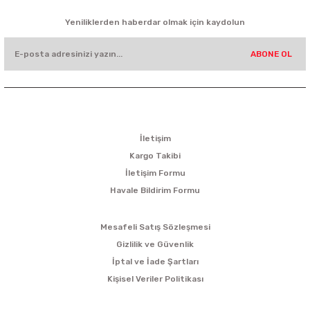
HABER BÜLTENİ
Yeniliklerden haberdar olmak için kaydolun
ABONE OL
KURUMSAL
İletişim
Kargo Takibi
İletişim Formu
Havale Bildirim Formu
ALIŞVERİŞ
Mesafeli Satış Sözleşmesi
Gizlilik ve Güvenlik
İptal ve İade Şartları
Kişisel Veriler Politikası
ÜYELİK