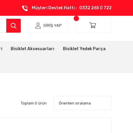
Müşteri Destek Hattı :
0332 265 0 722
GİRİŞ YAP
ri
Bisiklet Aksesuarları
Bisiklet Yedek Parça
Toplam 0 ürün