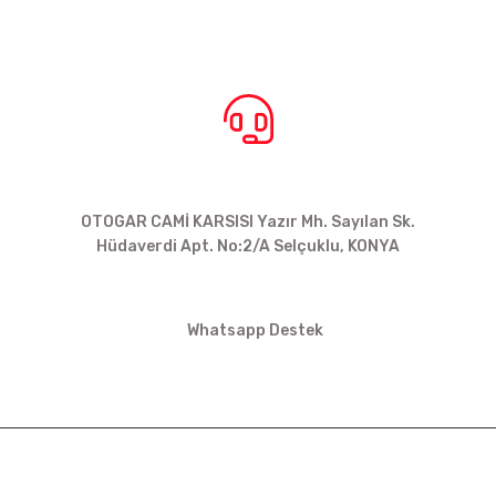
BİZE ULAŞIN
OTOGAR CAMİ KARSISI Yazır Mh. Sayılan Sk.
Hüdaverdi Apt. No:2/A Selçuklu, KONYA
siparis@kartalbikeshop.com
Whatsapp Destek
0532 449 56 35