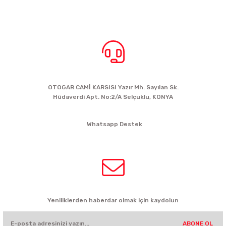
BİZE ULAŞIN
OTOGAR CAMİ KARSISI Yazır Mh. Sayılan Sk.
Hüdaverdi Apt. No:2/A Selçuklu, KONYA
siparis@kartalbikeshop.com
Whatsapp Destek
0532 449 56 35
HABER BÜLTENİ
Yeniliklerden haberdar olmak için kaydolun
ABONE OL