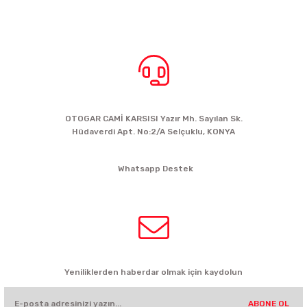
BİZE ULAŞIN
OTOGAR CAMİ KARSISI Yazır Mh. Sayılan Sk.
Hüdaverdi Apt. No:2/A Selçuklu, KONYA
siparis@kartalbikeshop.com
Whatsapp Destek
0532 449 56 35
HABER BÜLTENİ
Yeniliklerden haberdar olmak için kaydolun
ABONE OL