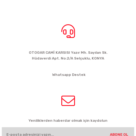
BİZE ULAŞIN
OTOGAR CAMİ KARSISI Yazır Mh. Sayılan Sk.
Hüdaverdi Apt. No:2/A Selçuklu, KONYA
siparis@kartalbikeshop.com
Whatsapp Destek
0532 449 56 35
HABER BÜLTENİ
Yeniliklerden haberdar olmak için kaydolun
ABONE OL