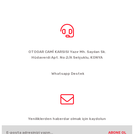
BİZE ULAŞIN
OTOGAR CAMİ KARSISI Yazır Mh. Sayılan Sk.
Hüdaverdi Apt. No:2/A Selçuklu, KONYA
siparis@kartalbikeshop.com
Whatsapp Destek
0532 449 56 35
HABER BÜLTENİ
Yeniliklerden haberdar olmak için kaydolun
ABONE OL