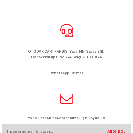
BİZE ULAŞIN
OTOGAR CAMİ KARSISI Yazır Mh. Sayılan Sk.
Hüdaverdi Apt. No:2/A Selçuklu, KONYA
siparis@kartalbikeshop.com
Whatsapp Destek
0532 449 56 35
HABER BÜLTENİ
Yeniliklerden haberdar olmak için kaydolun
ABONE OL