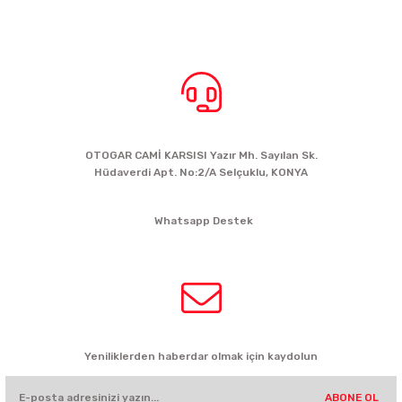
BİZE ULAŞIN
OTOGAR CAMİ KARSISI Yazır Mh. Sayılan Sk.
Hüdaverdi Apt. No:2/A Selçuklu, KONYA
siparis@kartalbikeshop.com
Whatsapp Destek
0532 449 56 35
HABER BÜLTENİ
Yeniliklerden haberdar olmak için kaydolun
ABONE OL