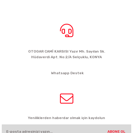
BİZE ULAŞIN
OTOGAR CAMİ KARSISI Yazır Mh. Sayılan Sk.
Hüdaverdi Apt. No:2/A Selçuklu, KONYA
siparis@kartalbikeshop.com
Whatsapp Destek
0532 449 56 35
HABER BÜLTENİ
Yeniliklerden haberdar olmak için kaydolun
ABONE OL