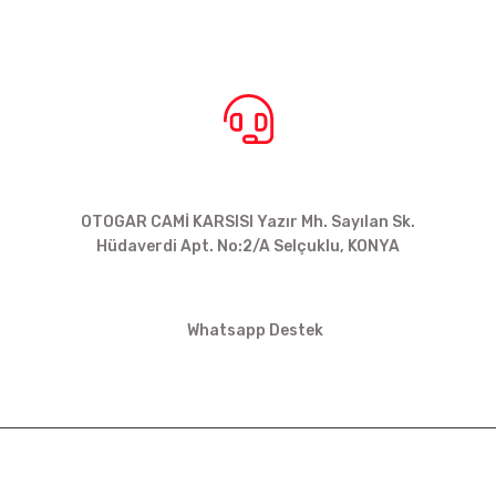
BİZE ULAŞIN
OTOGAR CAMİ KARSISI Yazır Mh. Sayılan Sk.
Hüdaverdi Apt. No:2/A Selçuklu, KONYA
siparis@kartalbikeshop.com
Whatsapp Destek
0532 449 56 35