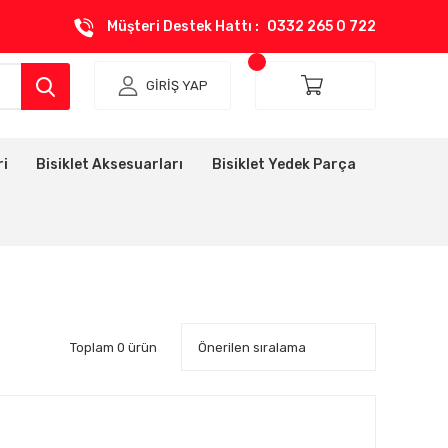
Müşteri Destek Hattı :
0332 265 0 722
GİRİŞ YAP
ri
Bisiklet Aksesuarları
Bisiklet Yedek Parça
Toplam 0 ürün