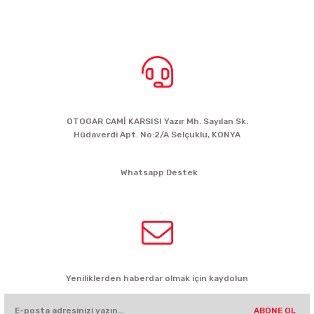
BİZE ULAŞIN
OTOGAR CAMİ KARSISI Yazır Mh. Sayılan Sk.
Hüdaverdi Apt. No:2/A Selçuklu, KONYA
siparis@kartalbikeshop.com
Whatsapp Destek
0532 449 56 35
HABER BÜLTENİ
Yeniliklerden haberdar olmak için kaydolun
ABONE OL