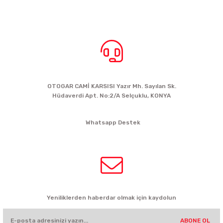
BİZE ULAŞIN
OTOGAR CAMİ KARSISI Yazır Mh. Sayılan Sk.
Hüdaverdi Apt. No:2/A Selçuklu, KONYA
siparis@kartalbikeshop.com
Whatsapp Destek
0532 449 56 35
HABER BÜLTENİ
Yeniliklerden haberdar olmak için kaydolun
ABONE OL