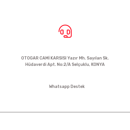
BİZE ULAŞIN
OTOGAR CAMİ KARSISI Yazır Mh. Sayılan Sk.
Hüdaverdi Apt. No:2/A Selçuklu, KONYA
siparis@kartalbikeshop.com
Whatsapp Destek
0532 449 56 35