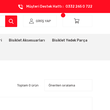
Müşteri Destek Hattı :
0332 265 0 722
GİRİŞ YAP
ri
Bisiklet Aksesuarları
Bisiklet Yedek Parça
Toplam 0 ürün