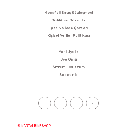
ALIŞVERİŞ
Mesafeli Satış Sözleşmesi
Gizlilik ve Güvenlik
İptal ve İade Şartları
Kişisel Veriler Politikası
ÜYELİK
Yeni Üyelik
Üye Girişi
Şifremi Unuttum
Sepetiniz
SOSYAL MEDYA
© KARTALBIKESHOP
Tüm hakları saklıdır. Kredi kartı bilgileriniz
“256bit SSL sertifikası ile korunmaktadır.