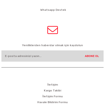
siparis@kartalbikeshop.com
Whatsapp Destek
0532 449 56 35
HABER BÜLTENİ
Yeniliklerden haberdar olmak için kaydolun
ABONE OL
KURUMSAL
İletişim
Kargo Takibi
İletişim Formu
Havale Bildirim Formu