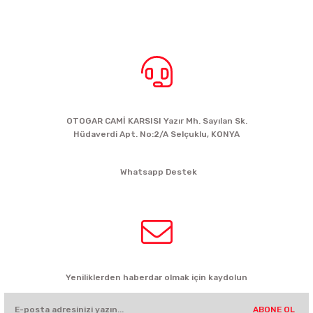
BİZE ULAŞIN
OTOGAR CAMİ KARSISI Yazır Mh. Sayılan Sk.
Hüdaverdi Apt. No:2/A Selçuklu, KONYA
siparis@kartalbikeshop.com
Whatsapp Destek
0532 449 56 35
HABER BÜLTENİ
Yeniliklerden haberdar olmak için kaydolun
ABONE OL