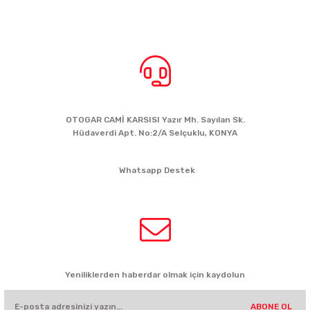
BİZE ULAŞIN
OTOGAR CAMİ KARSISI Yazır Mh. Sayılan Sk.
Hüdaverdi Apt. No:2/A Selçuklu, KONYA
siparis@kartalbikeshop.com
Whatsapp Destek
0532 449 56 35
HABER BÜLTENİ
Yeniliklerden haberdar olmak için kaydolun
ABONE OL