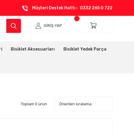
Müşteri Destek Hattı :
0332 265 0 722
GİRİŞ YAP
ri
Bisiklet Aksesuarları
Bisiklet Yedek Parça
Toplam 0 ürün