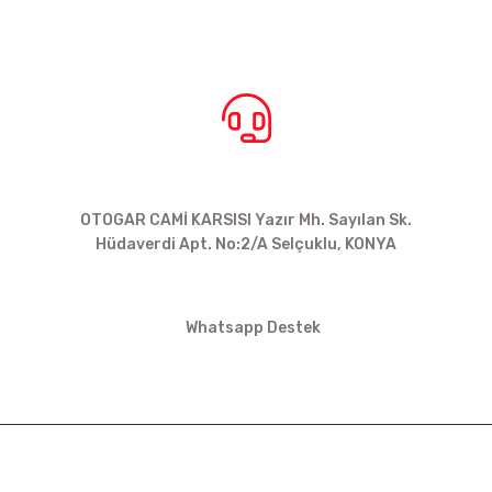
BİZE ULAŞIN
OTOGAR CAMİ KARSISI Yazır Mh. Sayılan Sk.
Hüdaverdi Apt. No:2/A Selçuklu, KONYA
siparis@kartalbikeshop.com
Whatsapp Destek
0532 449 56 35