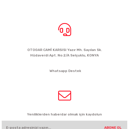
BİZE ULAŞIN
OTOGAR CAMİ KARSISI Yazır Mh. Sayılan Sk.
Hüdaverdi Apt. No:2/A Selçuklu, KONYA
siparis@kartalbikeshop.com
Whatsapp Destek
0532 449 56 35
HABER BÜLTENİ
Yeniliklerden haberdar olmak için kaydolun
ABONE OL