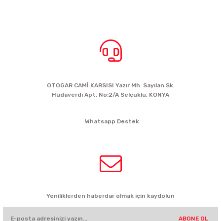
BİZE ULAŞIN
OTOGAR CAMİ KARSISI Yazır Mh. Sayılan Sk.
Hüdaverdi Apt. No:2/A Selçuklu, KONYA
siparis@kartalbikeshop.com
Whatsapp Destek
0532 449 56 35
HABER BÜLTENİ
Yeniliklerden haberdar olmak için kaydolun
ABONE OL