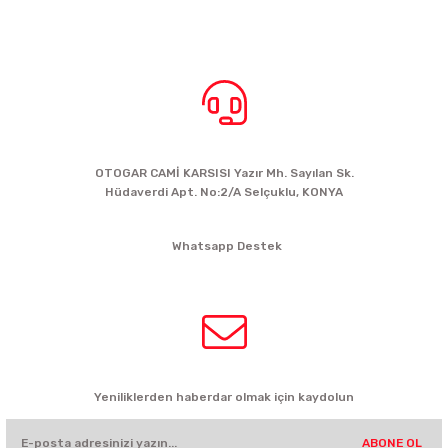
BİZE ULAŞIN
OTOGAR CAMİ KARSISI Yazır Mh. Sayılan Sk.
Hüdaverdi Apt. No:2/A Selçuklu, KONYA
siparis@kartalbikeshop.com
Whatsapp Destek
0532 449 56 35
HABER BÜLTENİ
Yeniliklerden haberdar olmak için kaydolun
ABONE OL