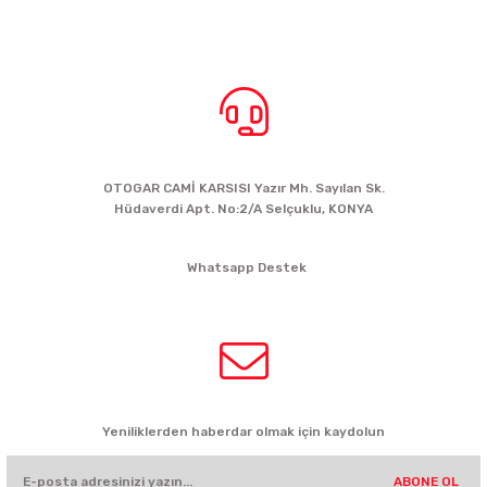
BİZE ULAŞIN
OTOGAR CAMİ KARSISI Yazır Mh. Sayılan Sk.
Hüdaverdi Apt. No:2/A Selçuklu, KONYA
siparis@kartalbikeshop.com
Whatsapp Destek
0532 449 56 35
HABER BÜLTENİ
Yeniliklerden haberdar olmak için kaydolun
ABONE OL