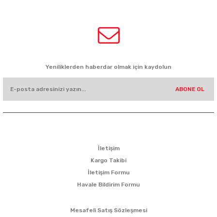
0532 449 56 35
HABER BÜLTENİ
Yeniliklerden haberdar olmak için kaydolun
ABONE OL
KURUMSAL
İletişim
Kargo Takibi
İletişim Formu
Havale Bildirim Formu
ALIŞVERİŞ
Mesafeli Satış Sözleşmesi