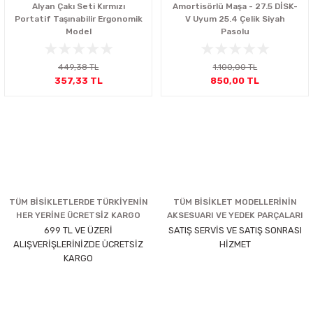
Alyan Çakı Seti Kırmızı
Amortisörlü Maşa - 27.5 DİSK-
Portatif Taşınabilir Ergonomik
V Uyum 25.4 Çelik Siyah
Model
Pasolu
449,38 TL
1.100,00 TL
357,33 TL
850,00 TL
TÜM BİSİKLETLERDE TÜRKİYENİN
TÜM BİSİKLET MODELLERİNİN
HER YERİNE ÜCRETSİZ KARGO
AKSESUARI VE YEDEK PARÇALARI
699 TL VE ÜZERİ
SATIŞ SERVİS VE SATIŞ SONRASI
ALIŞVERİŞLERİNİZDE ÜCRETSİZ
HİZMET
KARGO