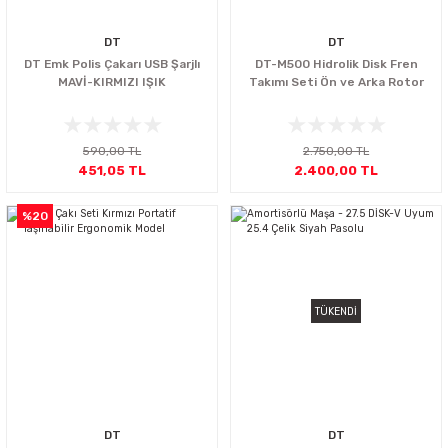
DT
DT
DT Emk Polis Çakarı USB Şarjlı
DT-M500 Hidrolik Disk Fren
MAVİ-KIRMIZI IŞIK
Takımı Seti Ön ve Arka Rotor
590,00 TL
2.750,00 TL
451,05 TL
2.400,00 TL
%20
TÜKENDİ
DT
DT