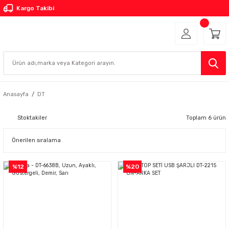
Kargo Takibi
Anasayfa
DT
Stoktakiler
Toplam 6 ürün
%12
%20