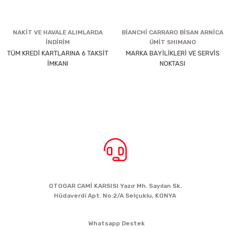
NAKİT VE HAVALE ALIMLARDA
BİANCHİ CARRARO BİSAN ARNİCA
İNDİRİM
ÜMİT SHIMANO
TÜM KREDİ KARTLARINA 6 TAKSİT
MARKA BAYİLİKLERİ VE SERVİS
İMKANI
NOKTASI
BİZE ULAŞIN
OTOGAR CAMİ KARSISI Yazır Mh. Sayılan Sk.
Hüdaverdi Apt. No:2/A Selçuklu, KONYA
siparis@kartalbikeshop.com
Whatsapp Destek