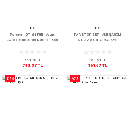
DT
DT
Pompa - DT-6638B, Uzun,
FAR STOP SETİ USB ŞARJLI
Ayaklı, Göstergeli, Demir, Sarı
DT-2215 ÖN-ARKA SET
844,70 TL
454,84 TL
743,07 TL
361,67 TL
%24
%13