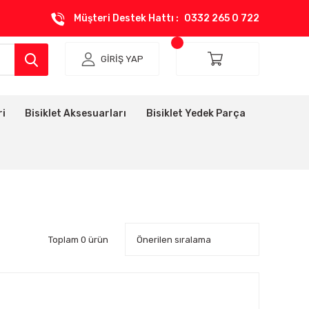
Müşteri Destek Hattı :
0332 265 0 722
GİRİŞ YAP
ri
Bisiklet Aksesuarları
Bisiklet Yedek Parça
Toplam 0 ürün