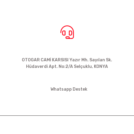
BİZE ULAŞIN
OTOGAR CAMİ KARSISI Yazır Mh. Sayılan Sk.
Hüdaverdi Apt. No:2/A Selçuklu, KONYA
siparis@kartalbikeshop.com
Whatsapp Destek
0532 449 56 35