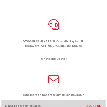
BİZE ULAŞIN
OTOGAR CAMİ KARSISI Yazır Mh. Sayılan Sk.
Hüdaverdi Apt. No:2/A Selçuklu, KONYA
siparis@kartalbikeshop.com
Whatsapp Destek
0532 449 56 35
HABER BÜLTENİ
Yeniliklerden haberdar olmak için kaydolun
ABONE OL