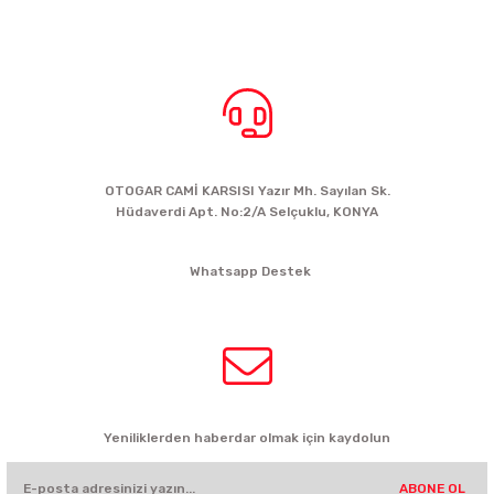
BİZE ULAŞIN
OTOGAR CAMİ KARSISI Yazır Mh. Sayılan Sk.
Hüdaverdi Apt. No:2/A Selçuklu, KONYA
siparis@kartalbikeshop.com
Whatsapp Destek
0532 449 56 35
HABER BÜLTENİ
Yeniliklerden haberdar olmak için kaydolun
ABONE OL