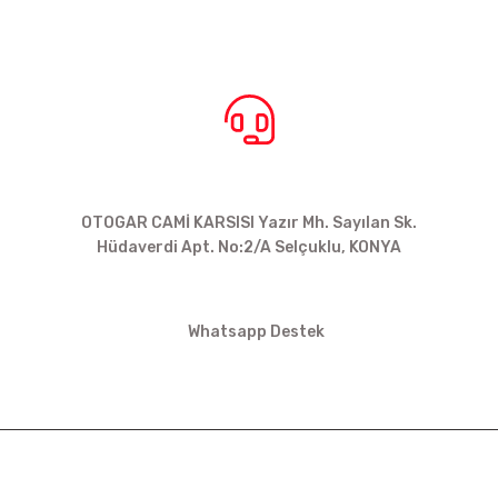
BİZE ULAŞIN
OTOGAR CAMİ KARSISI Yazır Mh. Sayılan Sk.
Hüdaverdi Apt. No:2/A Selçuklu, KONYA
siparis@kartalbikeshop.com
Whatsapp Destek
0532 449 56 35