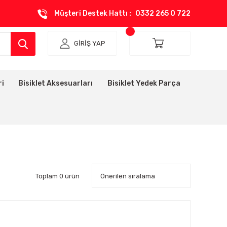
Müşteri Destek Hattı :
0332 265 0 722
GİRİŞ YAP
ri
Bisiklet Aksesuarları
Bisiklet Yedek Parça
Toplam 0 ürün