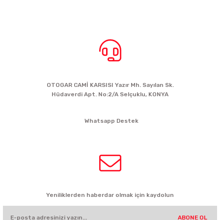
BİZE ULAŞIN
OTOGAR CAMİ KARSISI Yazır Mh. Sayılan Sk.
Hüdaverdi Apt. No:2/A Selçuklu, KONYA
siparis@kartalbikeshop.com
Whatsapp Destek
0532 449 56 35
HABER BÜLTENİ
Yeniliklerden haberdar olmak için kaydolun
ABONE OL