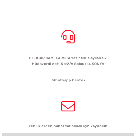
BİZE ULAŞIN
OTOGAR CAMİ KARSISI Yazır Mh. Sayılan Sk.
Hüdaverdi Apt. No:2/A Selçuklu, KONYA
siparis@kartalbikeshop.com
Whatsapp Destek
0532 449 56 35
HABER BÜLTENİ
Yeniliklerden haberdar olmak için kaydolun