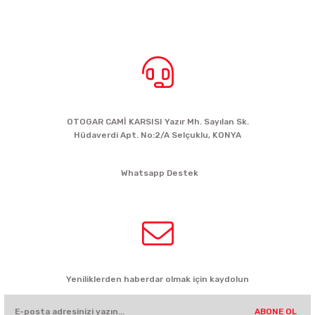
BİZE ULAŞIN
OTOGAR CAMİ KARSISI Yazır Mh. Sayılan Sk.
Hüdaverdi Apt. No:2/A Selçuklu, KONYA
siparis@kartalbikeshop.com
Whatsapp Destek
0532 449 56 35
HABER BÜLTENİ
Yeniliklerden haberdar olmak için kaydolun
ABONE OL