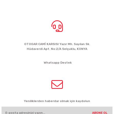
BİZE ULAŞIN
OTOGAR CAMİ KARSISI Yazır Mh. Sayılan Sk.
Hüdaverdi Apt. No:2/A Selçuklu, KONYA
siparis@kartalbikeshop.com
Whatsapp Destek
0532 449 56 35
HABER BÜLTENİ
Yeniliklerden haberdar olmak için kaydolun
ABONE OL