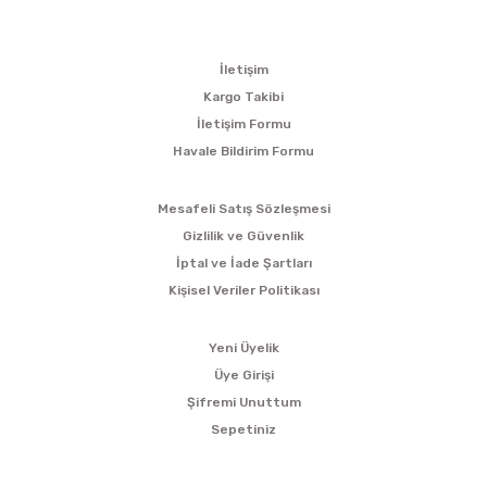
KURUMSAL
İletişim
Kargo Takibi
İletişim Formu
Havale Bildirim Formu
ALIŞVERİŞ
Mesafeli Satış Sözleşmesi
Gizlilik ve Güvenlik
İptal ve İade Şartları
Kişisel Veriler Politikası
ÜYELİK
Yeni Üyelik
Üye Girişi
Şifremi Unuttum
Sepetiniz
SOSYAL MEDYA