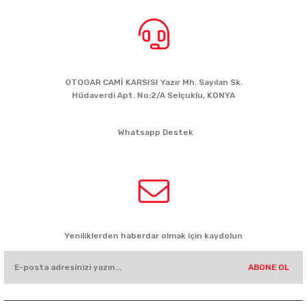
BİZE ULAŞIN
OTOGAR CAMİ KARSISI Yazır Mh. Sayılan Sk.
Hüdaverdi Apt. No:2/A Selçuklu, KONYA
siparis@kartalbikeshop.com
Whatsapp Destek
0532 449 56 35
HABER BÜLTENİ
Yeniliklerden haberdar olmak için kaydolun
ABONE OL