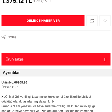
1.375,12 TL
1.727,16 TL
GELINCE HABER VER
Paylaş
Ürün Bilgisi
Ayrıntılar
Ürün No
:06208.86
Üretici
: XLC
XLC Mat Gri yenilikçi
tasarımı ve
fonksiyonel
özellikleri ile bisiklet
gözlüğü
olarak
tasarlanmış
dayanıklı
bir
üründür
.N
em
yönetimi
ve
havalandırma
özelliği de kullanım kolaylığı
sağlar.Çerçeve d
ayanıklı ve uzun ömürlü Soft-Flex bir
malzemeden