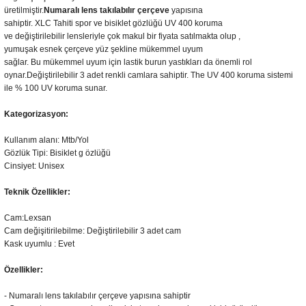
üretilmiştir.
Numaralı lens takılabılır çerçeve
yapısına
sahiptir.
XLC
Tahiti
spor
ve
bisiklet
gözlüğü
UV
400
koruma
ve
değiştirilebilir
lensleriyle
ç
ok makul bir fiyata
satılmakta olup ,
y
umuşak
esnek
çerçeve yüz
şekline mükemmel
uyum
sağlar.
Bu
mükemmel
uyum için
lastik
burun
yastıkları
da önemli rol
oynar.Değiştirilebilir 3 adet
renkli
camlara sahiptir.
The
UV
400
koruma sistemi
ile
% 100
UV
k
oruma
sunar.
Kategorizasyon:
Kullanım alanı: Mtb/Yol
Gözlük
Tipi
: Bisiklet g
özlüğü
Cinsiyet
:
Unisex
Teknik
Özellikler
:
Cam
:Lexsan
Cam
değişitirilebilme
: Değiştirilebilir 3 adet cam
Kask uyumlu
:
Evet
Özellikler:
- Numaralı lens takılabılır çerçeve yapısına sahiptir