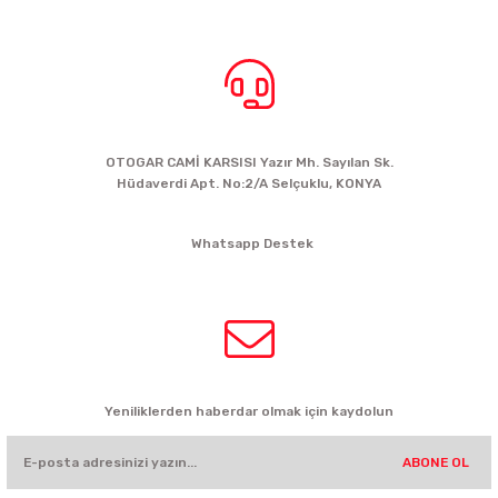
BİZE ULAŞIN
OTOGAR CAMİ KARSISI Yazır Mh. Sayılan Sk.
Hüdaverdi Apt. No:2/A Selçuklu, KONYA
siparis@kartalbikeshop.com
Whatsapp Destek
0532 449 56 35
HABER BÜLTENİ
Yeniliklerden haberdar olmak için kaydolun
ABONE OL