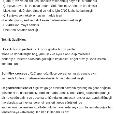
- Ç
amur
,
toz
,
ve
en zor
koşulları için
tasarlanmış
dayanıklı
bir üründür
.
- Çerçeve
dayanıklı ve uzun ömürlü
Soft-
Flex
malzemeden üretilmiştir
- Maksimum doğruluk
,
simetri
ve kalite
için
CNC
k
alıp kullanılmıştır
- Çift enjeksiyon
toksik olmayan
madde içeri
- Lensler
güçlü
,
sert
ve hafif
Lexan malzemeden üretilmiştir
- UV 400 korumaya sahiptir
- Özel
Anti-
Scratch özelliği
Teknik Özellikler:
Lastik
burun
pedleri :
XLC
spor
gözlük
burun
pedleri
those
ile
donatılmıştır,
hoş
, yumuşak
ve
ayrıca anti
-
slip malzeme
nedeniyle
terleme
sırasında
gözlüğün
kaymasını engeller
ve yüksek
taşıma
konforu
sunar
Soft-
Flex
çerçeve :
XLC
spor
gözlük çerçevesi
yumuşak
esnek, aynı
zamanda
kırılmaz
malzemeden
elastiki bir yapıda
üretilmiştir.
Değiştirilebilir
lensler :
Işık
ve
gölge
efektleri
havanın aydınlığına göre değişim
gösterir ki bu da kullanıcıyı ciddi manada rahatsız eder.S
ürüş sırasında
güneşli
bir hava,gün batımı ve gece karanlığında kullanılacak lensler ayrı ayrıdır.Güneşli
havalarda siyah ve kahverengi
lensleri
, gece sürüşlerinde
sarı
ve
t
uruncu
lensleri
,ö
zellikle
bulutlu havalarda veya gün batımında
gri(şeffaf)
lensleri
veya kahverengi
lensleri kullanabilirsiniz.