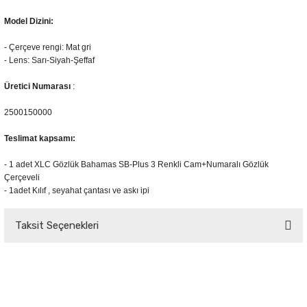
Model
Dizini
:
-
Çerçeve rengi
: Mat gri
- Lens: Sarı-Siyah-Şeffaf
Üretici Numarası
:
2500150000
Teslimat
kapsamı
:
-
1 adet
XLC Gözlük Bahamas SB-Plus 3 Renkli Cam+Numaralı Gözlük
Çerçeveli
- 1adet Kılıf ,
seyahat çantası
ve askı ipi
Taksit Seçenekleri