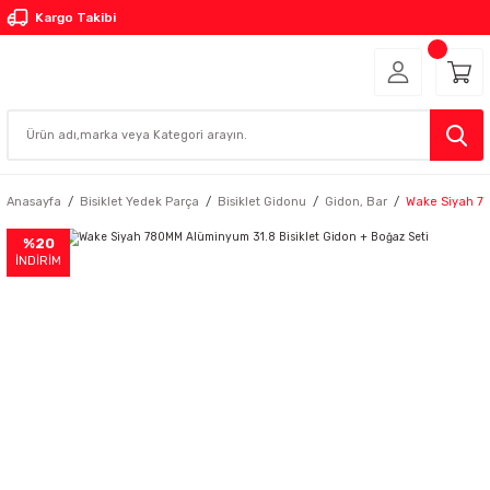
Kargo Takibi
Anasayfa
Bisiklet Yedek Parça
Bisiklet Gidonu
Gidon, Bar
Wake Siyah 78
%20
İNDİRİM