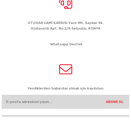
BİZE ULAŞIN
OTOGAR CAMİ KARSISI Yazır Mh. Sayılan Sk.
Hüdaverdi Apt. No:2/A Selçuklu, KONYA
siparis@kartalbikeshop.com
Whatsapp Destek
0532 449 56 35
HABER BÜLTENİ
Yeniliklerden haberdar olmak için kaydolun
ABONE OL
KURUMSAL