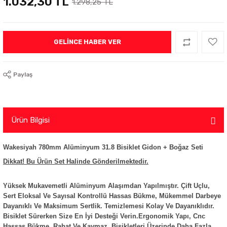
1.032,30 TL
1.298,25 TL
GELINCE HABER VER
Paylaş
Ürün Bilgisi
Wakesiyah 780mm Alüminyum 31.8 Bisiklet Gidon + Boğaz Seti
Dikkat! Bu Ürün Set Halinde Gönderilmektedir.
Yüksek Mukavemetli Alüminyum Alaşımdan Yapılmıştır. Çift Uçlu,
Sert Eloksal Ve Sayısal Kontrollü Hassas Bükme, Mükemmel Darbeye
Dayanıklı Ve Maksimum Sertlik. Temizlemesi Kolay Ve Dayanıklıdır.
Bisiklet Sürerken Size En İyi Desteği Verin.
Ergonomik Yapı, Cnc
Hassas Bükme. Rahat Ve Kaymaz. Bisikletleri Üzerinde Daha Fazla