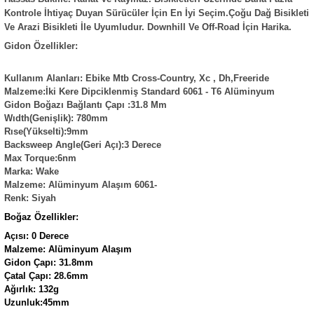
Kontrole İhtiyaç Duyan Sürücüler İçin En İyi Seçim.
Çoğu Dağ Bisikleti
Ve Arazi Bisikleti İle Uyumludur. Downhill Ve Off-Road İçin Harika.
Gidon Özellikler:
Kullanım Alanları: Ebike Mtb Cross-Country, Xc , Dh,Freeride
Malzeme:İki Kere Dipciklenmiş Standard 6061 - T6 Alüminyum
Gidon Boğazı Bağlantı Çapı :31.8 Mm
Wıdth(Genişlik): 780mm
Rıse(Yükselti):9mm
Backsweep Angle(Geri Açı):3 Derece
Max Torque:6nm
Marka: Wake
Malzeme: Alüminyum Alaşım 6061-
Renk: Siyah
Boğaz Özellikler:
Açısı: 0 Derece
Malzeme: Alüminyum Alaşım
Gidon Çapı: 31.8mm
Çatal Çapı: 28.6mm
Ağırlık: 132g
Uzunluk:45mm