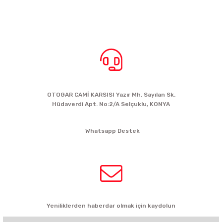
BİZE ULAŞIN
OTOGAR CAMİ KARSISI Yazır Mh. Sayılan Sk.
Hüdaverdi Apt. No:2/A Selçuklu, KONYA
siparis@kartalbikeshop.com
Whatsapp Destek
0532 449 56 35
HABER BÜLTENİ
Yeniliklerden haberdar olmak için kaydolun