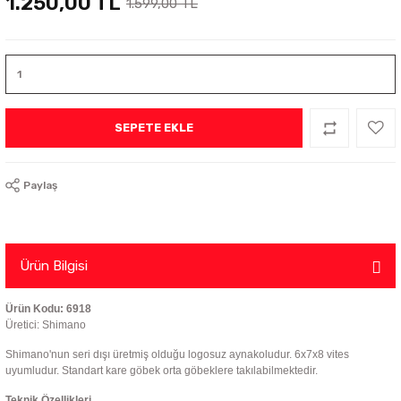
1.250,00 TL
1.599,00 TL
SEPETE EKLE
Paylaş
Ürün Bilgisi
Ürün Kodu: 6918
Üretici: Shimano
Shimano'nun seri dışı üretmiş olduğu logosuz aynakoludur. 6x7x8 vites
uyumludur. Standart kare göbek orta göbeklere takılabilmektedir.
Teknik Özellikleri