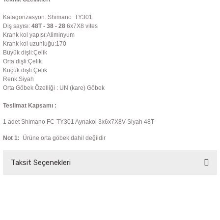
Katagorizasyon: Shimano TY301
Diş sayısı:
48
T - 38 - 28
6x7X8 vites
Krank kol yapısı:Aliminyum
Krank kol uzunluğu:170
Büyük dişli:Çelik
Orta dişli:Çelik
Küçük dişli:Çelik
Renk:Siyah
Orta Göbek Özelliği :
UN (kare) Göbek
Teslimat Kapsamı :
1 adet Shimano FC-TY301 Aynakol 3x6x7X8V Siyah 48T
Not 1:
Ürüne orta göbek dahil değildir
Taksit Seçenekleri