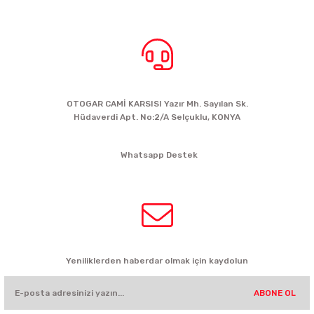
BİZE ULAŞIN
OTOGAR CAMİ KARSISI Yazır Mh. Sayılan Sk.
Hüdaverdi Apt. No:2/A Selçuklu, KONYA
siparis@kartalbikeshop.com
Whatsapp Destek
0532 449 56 35
HABER BÜLTENİ
Yeniliklerden haberdar olmak için kaydolun
ABONE OL