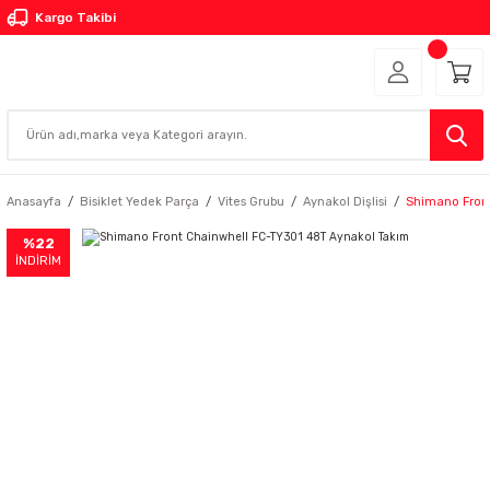
Kargo Takibi
Anasayfa
Bisiklet Yedek Parça
Vites Grubu
Aynakol Dişlisi
Shimano Fron
%22
İNDİRİM