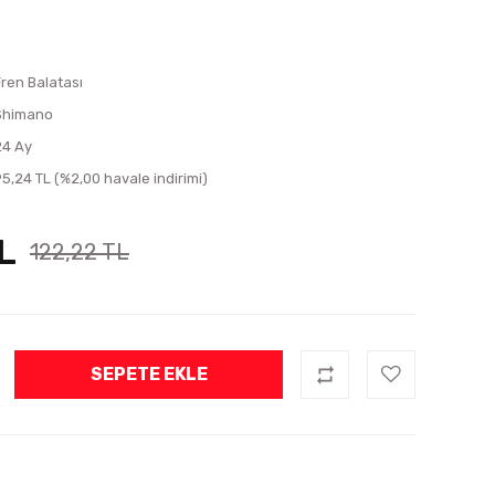
Fren Balatası
Shimano
24 Ay
95,24 TL (%2,00 havale indirimi)
L
122,22 TL
SEPETE EKLE