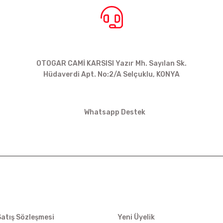
BİZE ULAŞIN
OTOGAR CAMİ KARSISI Yazır Mh. Sayılan Sk.
Hüdaverdi Apt. No:2/A Selçuklu, KONYA
siparis@kartalbikeshop.com
Whatsapp Destek
0532 449 56 35
İŞ
ÜYELİK
Satış Sözleşmesi
Yeni Üyelik