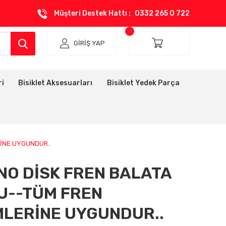
Müşteri Destek Hattı :
0332 265 0 722
GİRİŞ YAP
ri
Bisiklet Aksesuarları
Bisiklet Yedek Parça
İNE UYGUNDUR..
NO DİSK FREN BALATA
U--TÜM FREN
MLERİNE UYGUNDUR..