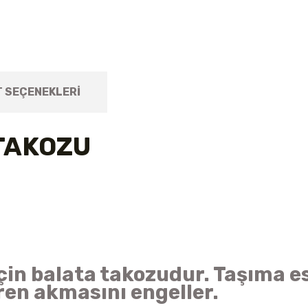
T SEÇENEKLERI
 TAKOZU
çin balata takozudur. Taşıma e
ren akmasını engeller.