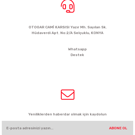
BİZE ULAŞIN
OTOGAR CAMİ KARSISI Yazır Mh. Sayılan Sk.
Hüdaverdi Apt. No:2/A Selçuklu, KONYA
siparis@kartalbikeshop.com
Whatsapp
Destek
0532
449 56
35
HABER BÜLTENİ
Yeniliklerden haberdar olmak için kaydolun
ABONE OL