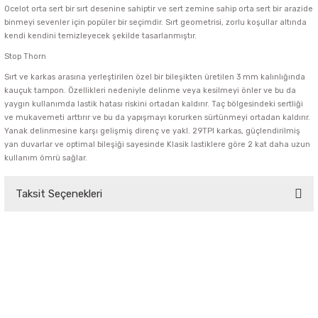
Ocelot orta sert bir sırt desenine sahiptir ve sert zemine sahip orta sert bir arazide
binmeyi sevenler için popüler bir seçimdir. Sırt geometrisi, zorlu koşullar altında
kendi kendini temizleyecek şekilde tasarlanmıştır.
Stop Thorn
Sırt ve karkas arasına yerleştirilen özel bir bileşikten üretilen 3 mm kalınlığında
kauçuk tampon. Özellikleri nedeniyle delinme veya kesilmeyi önler ve bu da
yaygın kullanımda lastik hatası riskini ortadan kaldırır. Taç bölgesindeki sertliği
ve mukavemeti arttırır ve bu da yapışmayı korurken sürtünmeyi ortadan kaldırır.
Yanak delinmesine karşı gelişmiş direnç ve yakl. 29TPI karkas, güçlendirilmiş
yan duvarlar ve optimal bileşiği sayesinde Klasik lastiklere göre 2 kat daha uzun
kullanım ömrü sağlar.
Taksit Seçenekleri