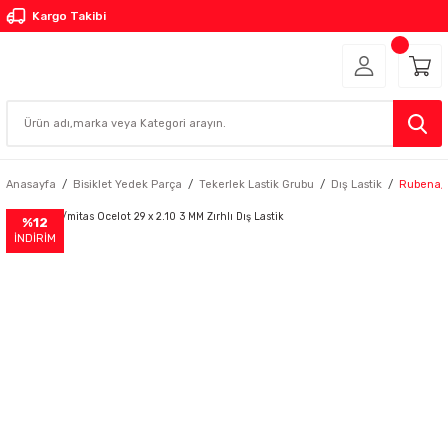
Kargo Takibi
Anasayfa
Bisiklet Yedek Parça
Tekerlek Lastik Grubu
Dış Lastik
Rubena/mi
%12
İNDİRİM