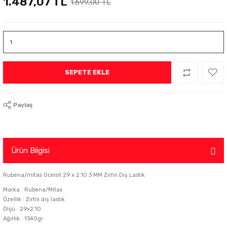
1.487,07 TL
1.699,00 TL
SEPETE EKLE
Paylaş
Ürün Bilgisi
Rubena/mitas Ocelot 29 x 2.10 3 MM Zırhlı Dış Lastik
Marka : Rubena/Mitas
Özellik : Zırhlı dış lastik
Ölçü : 29x2.10
Ağırlık : 1340gr