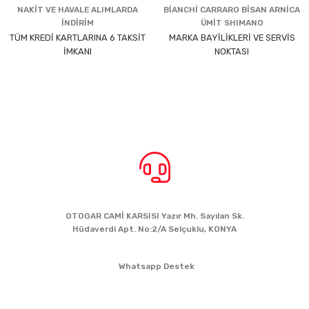
NAKİT VE HAVALE ALIMLARDA
BİANCHİ CARRARO BİSAN ARNİCA
İNDİRİM
ÜMİT SHIMANO
TÜM KREDİ KARTLARINA 6 TAKSİT
MARKA BAYİLİKLERİ VE SERVİS
İMKANI
NOKTASI
BİZE ULAŞIN
OTOGAR CAMİ KARSISI Yazır Mh. Sayılan Sk.
Hüdaverdi Apt. No:2/A Selçuklu, KONYA
siparis@kartalbikeshop.com
Whatsapp Destek
0532 449 56 35