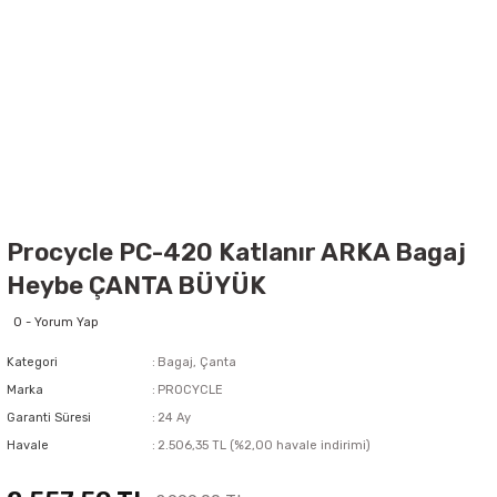
Procycle PC-420 Katlanır ARKA Bagaj
Heybe ÇANTA BÜYÜK
0 - Yorum Yap
Kategori
Bagaj, Çanta
Marka
PROCYCLE
Garanti Süresi
24 Ay
Havale
2.506,35 TL (%2,00 havale indirimi)