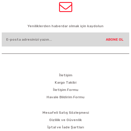
HABER BÜLTENİ
Yeniliklerden haberdar olmak için kaydolun
ABONE OL
KURUMSAL
İletişim
Kargo Takibi
İletişim Formu
Havale Bildirim Formu
ALIŞVERİŞ
Mesafeli Satış Sözleşmesi
Gizlilik ve Güvenlik
İptal ve İade Şartları