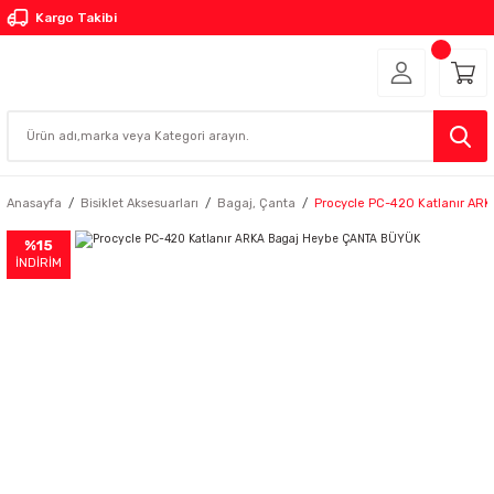
Kargo Takibi
Anasayfa
Bisiklet Aksesuarları
Bagaj, Çanta
Procycle PC-420 Katlanır A
%15
İNDİRİM