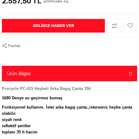
2.557,50 TL
2.999,00 TL
GELINCE HABER VER
Paylaş
Ürün Bilgisi
Procycle PC-415 Heybeli Arka Bagaj Çanta 35lt
1680 Denye su geçirmez kumaş
Fonksiyonel kullanım. İster arka bagaj çanta.,isterseniz heybe çanta
olabilir.
siyah renk
reflektif şeritler
toplam 35 lt hacim