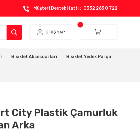
Müşteri Destek Hattı :
0332 265 0 722
GİRİŞ YAP
ri
Bisiklet Aksesuarları
Bisiklet Yedek Parça
a
rt City Plastik Çamurluk
an Arka