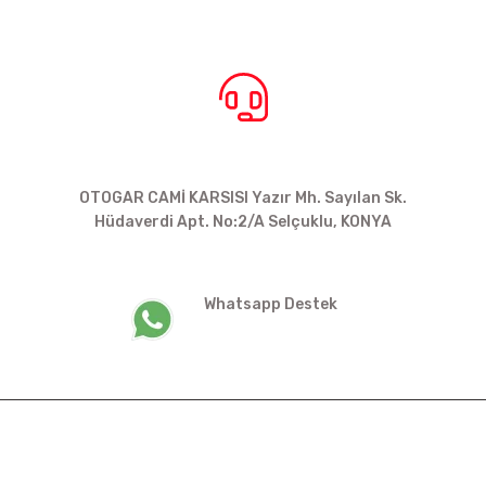
BİZE ULAŞIN
OTOGAR CAMİ KARSISI Yazır Mh. Sayılan Sk.
Hüdaverdi Apt. No:2/A Selçuklu, KONYA
siparis@kartalbikeshop.com
Whatsapp Destek
0532 449 56 35
İŞ
ÜYELİK