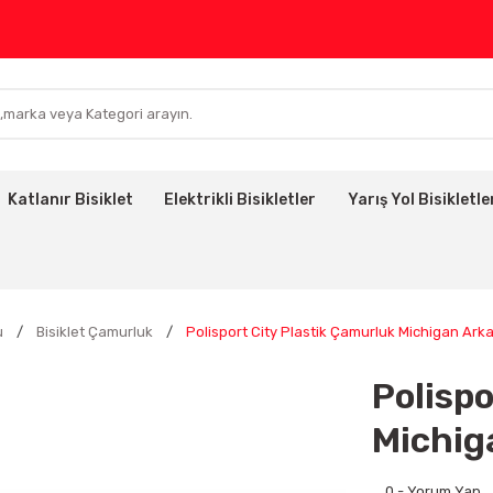
Katlanır Bisiklet
Elektrikli Bisikletler
Yarış Yol Bisikletle
u
Bisiklet Çamurluk
Polisport City Plastik Çamurluk Michigan Ark
Polispo
Michig
0 - Yorum Yap