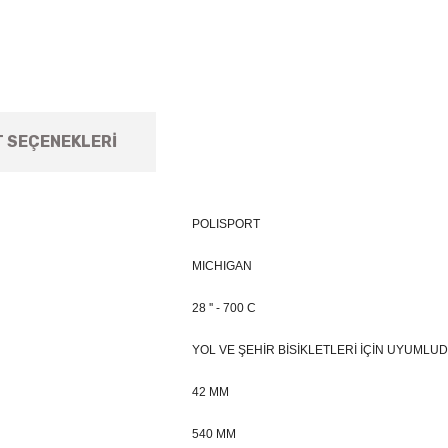
T SEÇENEKLERI
POLISPORT
MICHIGAN
28 '' - 700 C
YOL VE ŞEHİR BİSİKLETLERİ İÇİN UYUMLU
42 MM
540 MM