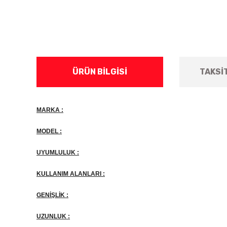
ÜRÜN BILGISI
TAKSI
MARKA :
MODEL :
UYUMLULUK :
KULLANIM ALANLARI :
GENİŞLİK :
UZUNLUK :