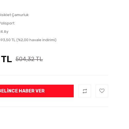
Bisiklet Çamurluk
Polisport
24 Ay
393,50 TL (%2,00 havale indirimi)
 TL
504,32 TL
GELINCE HABER VER